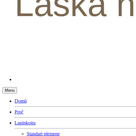
Láska n
Menu
Domů
Proč
Lapinkoira
Standart plemene