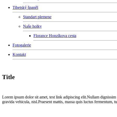
Tibetský španěl
Standart plemene
Naše holky
Florance Honzíkova cesta
Fotogalerie
Kontakt
Title
Lorem ipsum dolor sit amet, test link adipiscing elit.Nullam dignissim
gravida vehicula, nisl.Praesent mattis, massa quis luctus fermentum, t