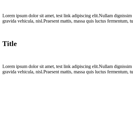
Lorem ipsum dolor sit amet, test link adipiscing elit.Nullam dignissim
gravida vehicula, nisl.Praesent mattis, massa quis luctus fermentum, t
Title
Lorem ipsum dolor sit amet, test link adipiscing elit.Nullam dignissim
gravida vehicula, nisl.Praesent mattis, massa quis luctus fermentum, t
Adres
a
Mgr. Jan Krček
Petra Bezruče 923/29
182 00, Praha 8 - Kobylisy