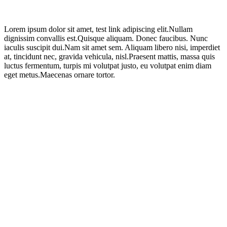
Lorem ipsum dolor sit amet, test link adipiscing elit.Nullam
dignissim convallis est.Quisque aliquam. Donec faucibus. Nunc
iaculis suscipit dui.Nam sit amet sem. Aliquam libero nisi, imperdiet
at, tincidunt nec, gravida vehicula, nisl.Praesent mattis, massa quis
luctus fermentum, turpis mi volutpat justo, eu volutpat enim diam
eget metus.Maecenas ornare tortor.
Adres
a
Mgr. Jan Krček
Petra Bezruče 923/29
182 00, Praha 8 - Kobylisy
Česká republika
Sociální sítě