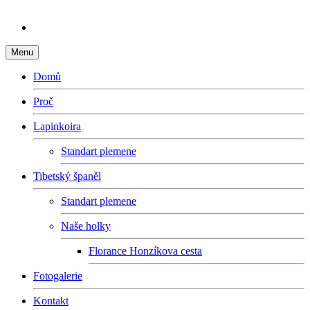
Menu
Domů
Proč
Lapinkoira
Standart plemene
Tibetský španěl
Standart plemene
Naše holky
Florance Honzíkova cesta
Fotogalerie
Kontakt